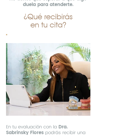
duela para atenderte.
¿Qué recibirás
Quiero reservar mi cita
en tu cita?
En tu evaluación con la
Dra.
Sabrinsky Flores
podrás recibir una