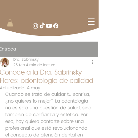
Entrada
Dra. Sabrinsky
25 feb
4 min de lectura
Conoce a la Dra. Sabrinsky
Flores: odontología de calidad
Actualizado:
4 may
Cuando se trata de cuidar tu sonrisa, 
¿no quieres lo mejor? La odontología 
no es solo una cuestión de salud, sino 
también de confianza y estética. Por 
eso, hoy quiero contarte sobre una 
profesional que está revolucionando 
el concepto de atención dental en 