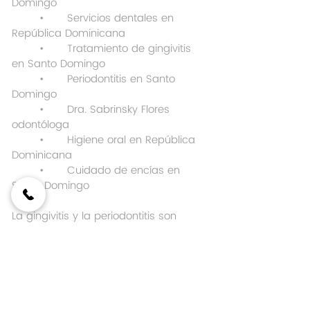
Domingo
	•	Servicios dentales en 
República Dominicana
	•	Tratamiento de gingivitis 
en Santo Domingo
	•	Periodontitis en Santo 
Domingo
	•	Dra. Sabrinsky Flores 
odontóloga
	•	Higiene oral en República 
Dominicana
	•	Cuidado de encías en 
Santo Domingo
La gingivitis y la periodontitis son 
problemas serios que pueden afectar 
tu salud oral y tu calidad de vida. 
Pero con el cuidado adecuado y las 
visitas regulares a tu dentista en 
Santo Domingo, puedes mantener tus 
encías saludables y prevenir 