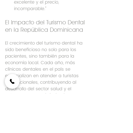
excelente y el precio, 
incomparable.”
El Impacto del Turismo Dental 
en la República Dominicana
El crecimiento del turismo dental ha 
sido beneficioso no solo para los 
pacientes, sino también para la 
economía local. Cada año, más 
clínicas dentales en el país se 
especializan en atender a turistas 
internacionales, contribuyendo al 
desarrollo del sector salud y el 
turismo. La 
Dra. Sabrinsky Flores
, 
reconocida como una de las mejores 
dentistas del país, ha sido pionera en 
atraer pacientes internacionales, 
consolidando a 
Santo Domingo
 como 
un destino clave para tratamientos 