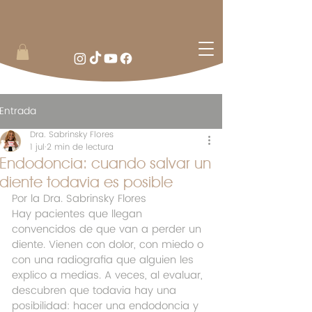
Entrada
Dra. Sabrinsky Flores
1 jul
2 min de lectura
Endodoncia: cuando salvar un
diente todavia es posible
Por la Dra. Sabrinsky Flores
Hay pacientes que llegan 
convencidos de que van a perder un 
diente. Vienen con dolor, con miedo o 
con una radiografia que alguien les 
explico a medias. A veces, al evaluar, 
descubren que todavia hay una 
posibilidad: hacer una endodoncia y 