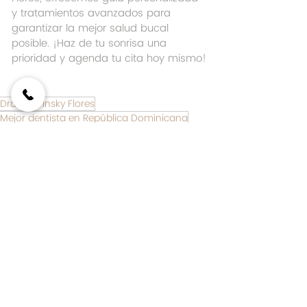
y tratamientos avanzados para 
garantizar la mejor salud bucal 
posible. ¡Haz de tu sonrisa una 
prioridad y agenda tu cita hoy mismo!
Dra. Sabrinsky Flores
Mejor dentista en República Dominicana
Best dentist in Dominican Republic
Mejor dentista en Santo Domingo
Odontología en Santo Domingo
Dra. Sabrinsky Flores reviews
Higiene bucal
Prevención dental
Bruxismo
Limpieza dental profesional
Dental care Dominican Republic
Enfermedades de las encías
Mal aliento
Servicios dentales en Santo Domingo
Salud bucal diaria
Uso de hilo dental
Tratamientos de fluoruro
Cepillado adecuado
Cuidados avanzados para dientes
Consejos para dientes sanos