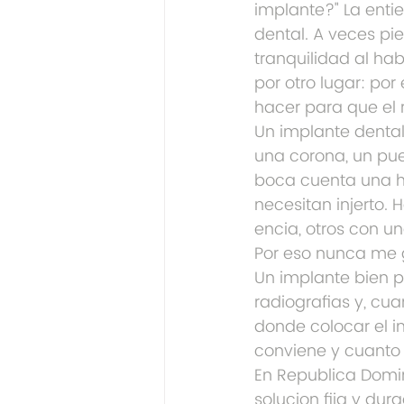
implante?" La enti
dental. A veces pi
tranquilidad al hab
por otro lugar: po
hacer para que el 
Un implante dental 
una corona, un puen
boca cuenta una his
necesitan injerto.
encia, otros con 
Por eso nunca me g
Un implante bien p
radiografias y, cu
donde colocar el im
conviene y cuanto
En Republica Domi
solucion fija y du