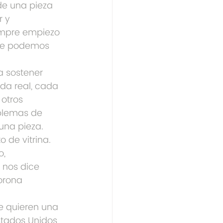
de una pieza 
 y 
iempre empiezo 
que podemos 
a sostener 
ida real, cada 
otros 
oblemas de 
una pieza.
de vitrina. 
, 
 nos dice 
orona 
 quieren una 
stados Unidos 