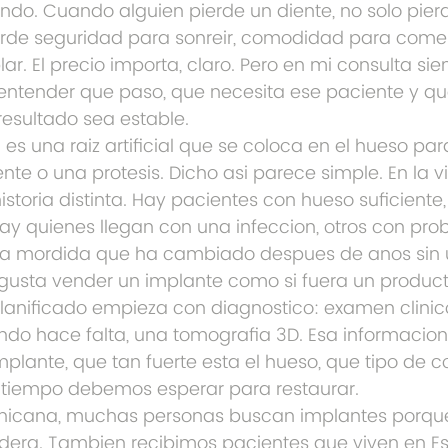
endo. Cuando alguien pierde un diente, no solo pier
erde seguridad para sonreir, comodidad para comer
lar. El precio importa, claro. Pero en mi consulta s
r entender que paso, que necesita ese paciente y 
resultado sea estable.
es una raiz artificial que se coloca en el hueso par
te o una protesis. Dicho asi parece simple. En la v
toria distinta. Hay pacientes con hueso suficiente, 
 Hay quienes llegan con una infeccion, otros con pr
una mordida que ha cambiado despues de anos sin 
usta vender un implante como si fuera un producto 
lanificado empieza con diagnostico: examen clinico
ando hace falta, una tomografia 3D. Esa informacion
plante, que tan fuerte esta el hueso, que tipo de c
 tiempo debemos esperar para restaurar.
nicana, muchas personas buscan implantes porque
radera. Tambien recibimos pacientes que viven en E