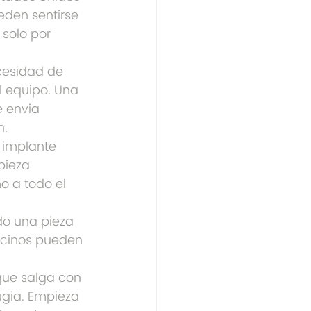
eden sentirse 
solo por 
cesidad de 
el equipo. Una 
 envia 
n.
 implante 
pieza 
o a todo el 
do una pieza 
ecinos pueden 
que salga con 
ugia. Empieza 