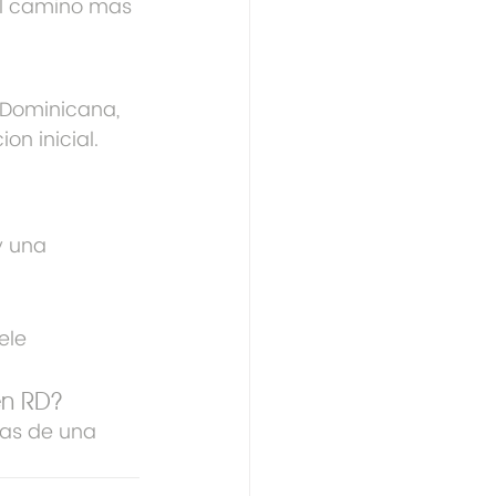
el camino mas 
 Dominicana, 
on inicial.
y una 
ele 
en RD?
mas de una 