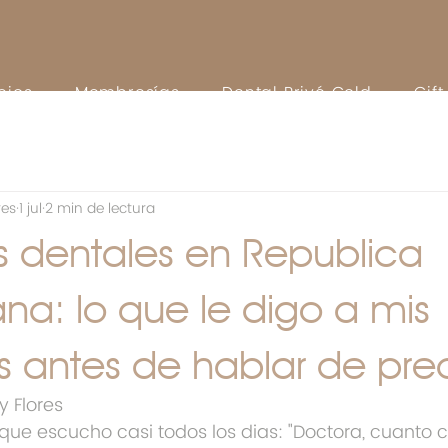
cios
Membresías
Dental Privé Gold
Gif
res
1 jul
2 min de lectura
s dentales en Republica
na: lo que le digo a mis
s antes de hablar de pre
y Flores
ue escucho casi todos los dias: "Doctora, cuanto c