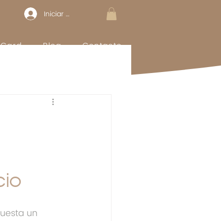
Iniciar sesión
t Card
Blog
Contacto
cio
uesta un 