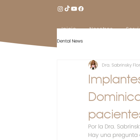
Inicio
Nosotros
Servi
Dental News
Dra. Sabrinsky Flo
Implante
Dominica
paciente
Por la Dra. Sabrinsk
Hay una pregunta q