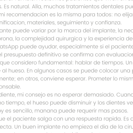
 Es natural. Alla, muchos tratamientos dentales pu
 mi recomendacion es la misma para todos: no elija 
lanificacion, materiales, seguimiento y confianza.
lante puede variar por la marca del implante, la ne
 corona, la complejidad quirurgica y la experiencia d
atsApp puede ayudar, especialmente si el paciente
el presupuesto definitivo se confirma con evaluacio
que considero fundamental: hablar de tiempos. Un
e al hueso. En algunos casos se puede colocar una 
mente; en otros, conviene esperar. Prometer lo mism
onsable.
 diente, mi consejo es no esperar demasiado. Cuan
o tiempo, el hueso puede disminuir y los dientes v
y es sencillo, manana puede requerir mas pasos.
que el paciente salga con una respuesta rapida. Es 
ecta. Un buen implante no empieza el dia de la cir