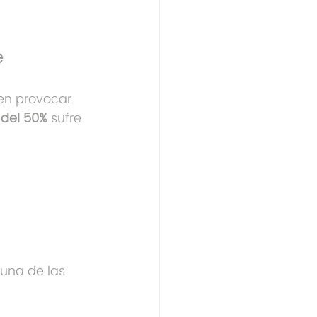
e
en provocar 
del 50%
 sufre 
 una de las 