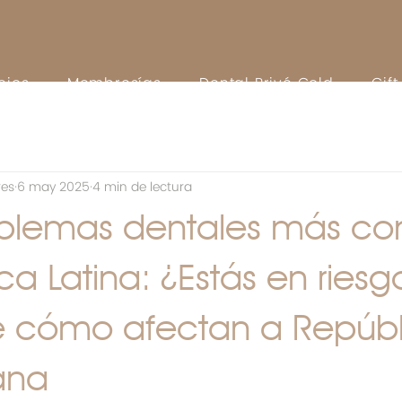
cios
Membresías
Dental Privé Gold
Gif
res
6 may 2025
4 min de lectura
oblemas dentales más c
a Latina: ¿Estás en riesg
 cómo afectan a Repúbl
ana