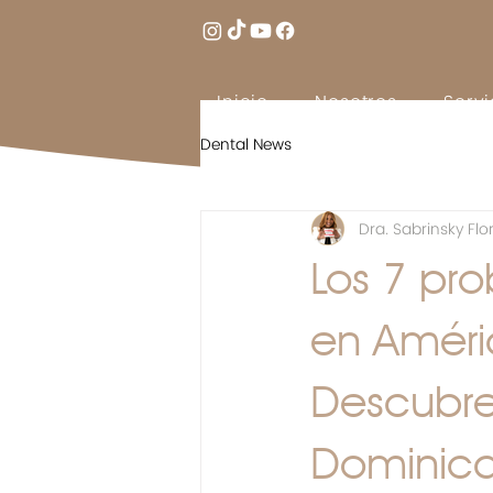
Inicio
Nosotros
Servi
Dental News
Dra. Sabrinsky Flo
Los 7 pr
en Améric
Descubre
Dominic