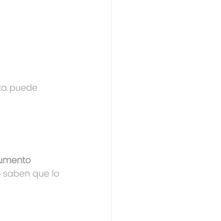
ta puede 
umento 
 saben que lo 