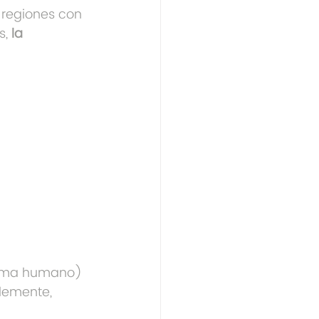
 regiones con 
, 
la 
iloma humano) 
lemente, 