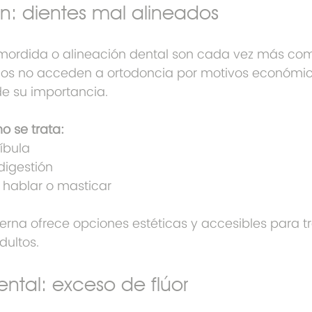
ón: dientes mal alineados
mordida o alineación dental son cada vez más com
s no acceden a ortodoncia por motivos económic
e su importancia.
o se trata:
íbula
digestión
a hablar o masticar
rna ofrece opciones estéticas y accesibles para tr
dultos.
dental: exceso de flúor