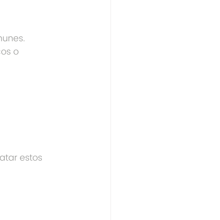
unes. 
os o 
atar estos 