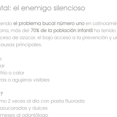
tal: el enemigo silencioso
iendo 
el problema bucal número uno
 en Latinoamér
ana, más del 
70% de la población infantil
 ha tenido
exceso de azúcar, el bajo acceso a la prevención y u
causas principales.
:
car
frío o calor
s o agujeros visibles
s?
mo 2 veces al día con pasta fluorada
 azucaradas y dulces
 meses al odontólogo