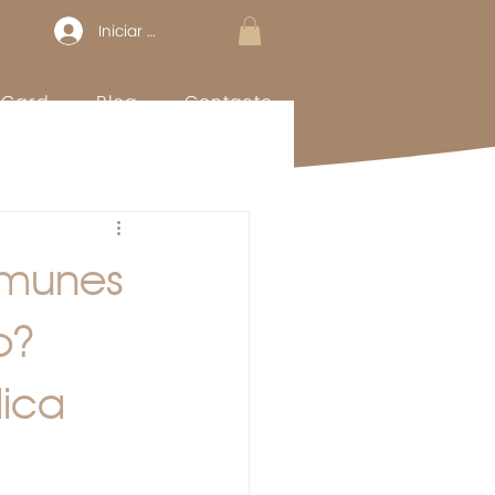
Iniciar sesión
t Card
Blog
Contacto
omunes
o?
ica