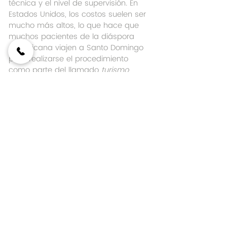
técnica y el nivel de supervisión. En 
Estados Unidos, los costos suelen ser 
mucho más altos, lo que hace que 
muchos pacientes de la diáspora 
dominicana viajen a Santo Domingo 
para realizarse el procedimiento 
como parte del llamado 
turismo 
dental
.
Invertir en un blanqueamiento dental 
seguro no solo es cuestión de 
estética, sino de salud. A diferencia 
de un kit casero barato, aquí pagas 
por seguridad, efectividad y 
resultados reales.
El blanqueamiento dental es una 
herramienta maravillosa para 
transformar sonrisas y vidas, pero 
debe hacerse bien. No se trata de 