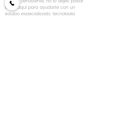
aliento persistente, no lo dejes pasar. 
Estoy aquí para ayudarte con un 
equipo especializado, tecnología 
moderna y atención cálida que no 
solo resuelve el problema, sino que te 
enseña a prevenirlo.
sangrado de encías, encías 
inflamadas, enfermedad periodontal, 
gingivitis, periodontitis, salud bucal, 
clínica dental en Santo Domingo, 
dentista en República Dominicana, 
sangrado al cepillarse, mal aliento, 
higiene bucal, encías sensibles, 
prevención dental, limpieza dental, 
tratamiento periodontal, cuidado de 
encías, revisión odontológica, dolor en 
las encías, odontología preventiva, 
encías rojas, encías retraídas, 