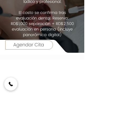
lúdico y profesional.
El costo se confirma tras
evaluación dental. Reserva:
RD$1,000 separación + RD$2,500
evaluación en persona (incluye
panorámica digital)
Agendar Cita
809-596-9133
consultas@sabrinskyflores.com
C/ Los Próceres, Esq. C/ 2da
#14, Los Jardines D.N, R.D