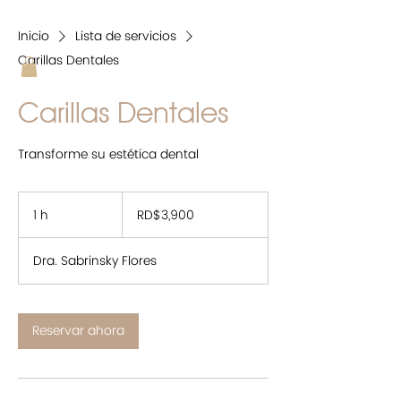
Inicio
Lista de servicios
Carillas Dentales
Carillas Dentales
Transforme su estética dental
3,900
pesos
1 h
1
RD$3,900
dominicanos
Dra. Sabrinsky Flores
Reservar ahora