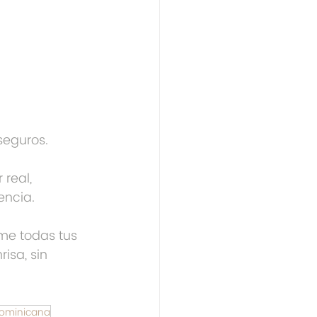
 seguros.
real, 
encia.
me todas tus 
isa, sin 
dominicana