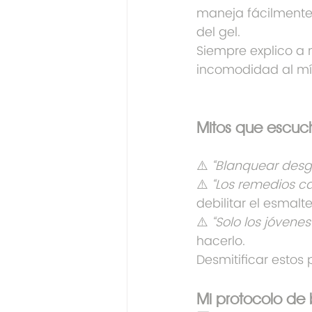
maneja fácilmente 
del gel.
Siempre explico a 
incomodidad al mí
Mitos que escuch
⚠️ 
“Blanquear desga
⚠️ 
“Los remedios c
debilitar el esmalte
⚠️ 
“Solo los jóven
hacerlo.
Desmitificar estos
Mi protocolo de 