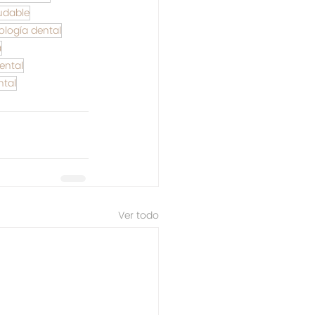
udable
ología dental
a
ental
ntal
Ver todo