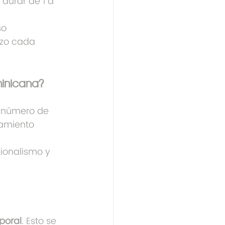
 durar de 1 a 
so 
rzo cada 
inicana?
l número de 
tamiento 
sionalismo y 
poral
. Esto se 