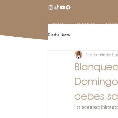
Inicio
Nosotros
Servi
Dental News
Dra. Sabrinsky Flo
Blanquea
Domingo:
debes sa
La sonrisa blanc