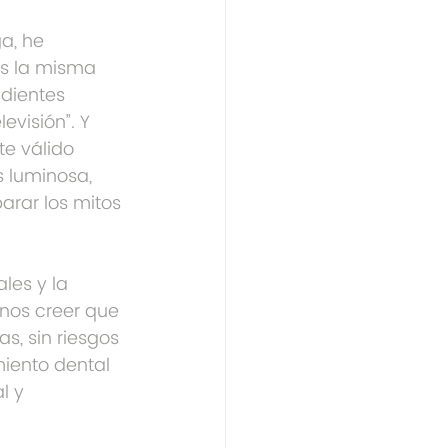
a, he 
 la misma 
 dientes 
evisión”. Y 
e válido 
 luminosa, 
arar los mitos 
les y la 
nos creer que 
, sin riesgos 
iento dental 
l y 