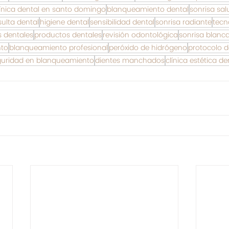
línica dental en santo domingo
blanqueamiento dental
sonrisa sal
ulta dental
higiene dental
sensibilidad dental
sonrisa radiante
tecn
 dentales
productos dentales
revisión odontológica
sonrisa blanc
nto
blanqueamiento profesional
peróxido de hidrógeno
protocolo d
guridad en blanqueamiento
dientes manchados
clínica estética de