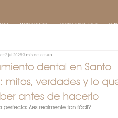
cios
Membresías
Dental Privé Gold
Gif
res
2 jul 2025
3 min de lectura
miento dental en Santo
 mitos, verdades y lo qu
ber antes de hacerlo
a perfecta: ¿es realmente tan fácil?