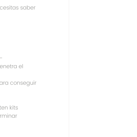
cesitas saber 
 —
netra el 
 
para conseguir 
en kits 
rminar 