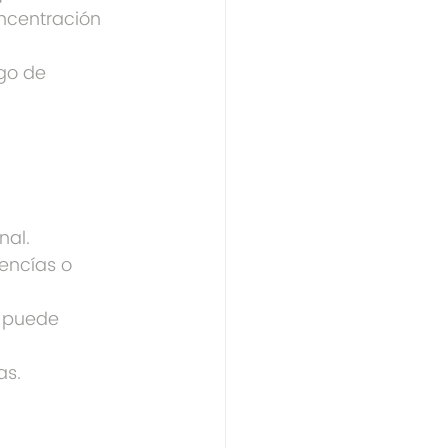
ncentración 
go de 
nal.
encías o 
o puede 
as.