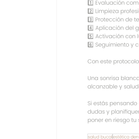
1️⃣ Evaluación com
2️⃣ Limpieza profes
3️⃣ Protección de t
4️⃣ Aplicación del
5️⃣ Activación con 
6️⃣ Seguimiento y
Con este protocolo,
Una sonrisa blanca 
alcanzable y salud
Si estás pensando 
dudas y planifiquem
poner en riesgo tu 
salud bucal
estética den