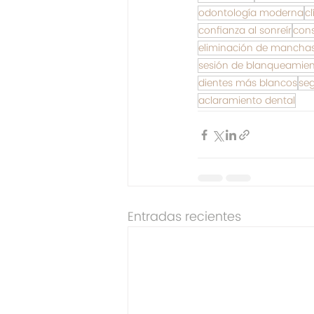
odontología moderna
c
confianza al sonreír
cons
eliminación de manchas
sesión de blanqueamie
dientes más blancos
se
aclaramiento dental
Entradas recientes