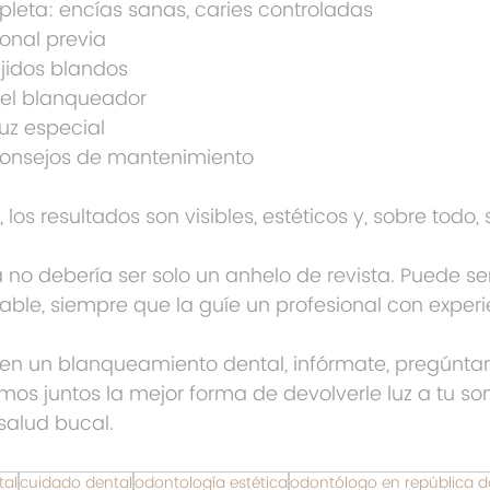
pleta: encías sanas, caries controladas
ional previa
ejidos blandos
 gel blanqueador
luz especial
 consejos de mantenimiento
 los resultados son visibles, estéticos y, sobre todo,
no debería ser solo un anhelo de revista. Puede ser 
able, siempre que la guíe un profesional con experi
en un blanqueamiento dental, infórmate, pregúnta
os juntos la mejor forma de devolverle luz a tu sonr
salud bucal.
tal
cuidado dental
odontología estética
odontólogo en república 