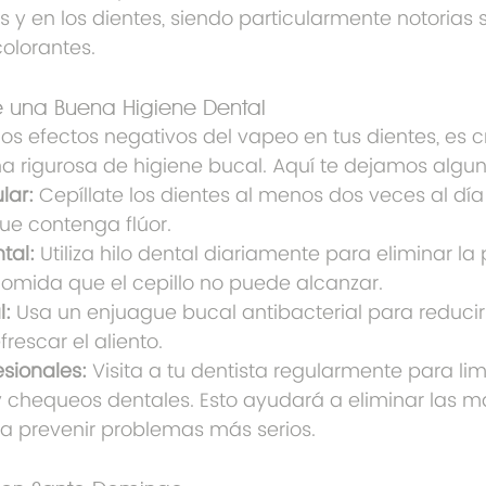
s y en los dientes, siendo particularmente notorias si
colorantes.
e una Buena Higiene Dental
los efectos negativos del vapeo en tus dientes, es cr
a rigurosa de higiene bucal. Aquí te dejamos algun
lar:
 Cepíllate los dientes al menos dos veces al dí
ue contenga flúor.
tal:
 Utiliza hilo dental diariamente para eliminar la 
comida que el cepillo no puede alcanzar.
l:
 Usa un enjuague bucal antibacterial para reducir 
frescar el aliento.
esionales:
 Visita a tu dentista regularmente para li
y chequeos dentales. Esto ayudará a eliminar las 
y a prevenir problemas más serios.