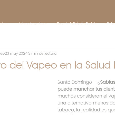
cios
Membresías
Dental Privé Gold
Gif
res
23 may 2024
3 min de lectura
to del Vapeo en la Salud 
Santo Domingo - 
¿Sabías
puede manchar tus dien
muchos consideran el v
una alternativa menos da
tabaco, la realidad es qu