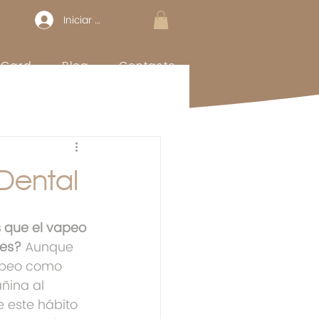
Iniciar sesión
t Card
Blog
Contacto
Dental
 que el vapeo 
tes?
 Aunque 
apeo como 
ñina al 
e este hábito 