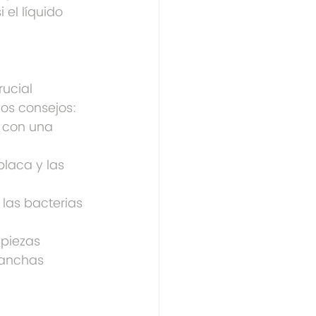
 el líquido 
ucial 
os consejos:
a con una 
placa y las 
las bacterias 
mpiezas 
manchas 