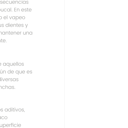
secuencias 
ucal. En este 
o el vapeo 
s dientes y 
mantener una 
te.
e aquellos 
ún de que es 
diversas 
nchas.
 aditivos, 
aco 
perficie 