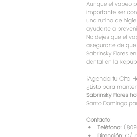
Aunque el vapeo pu
importante ser con
una rutina de higie
ayudarte a preveni
No dejes que el vap
asegurarte de que 
Sabrinsky Flores e
dental en la Repúb
¡Agenda tu Cita H
¿Listo para mantene
Sabrinsky Flores h
Santo Domingo par
Contacto:
Teléfono:
 (80
Dirección:
 C/L