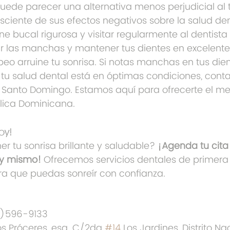
ede parecer una alternativa menos perjudicial al 
sciente de sus efectos negativos sobre la salud den
ne bucal rigurosa y visitar regularmente al dentist
r las manchas y mantener tus dientes en excelente
eo arruine tu sonrisa. Si notas manchas en tus dien
tu salud dental está en óptimas condiciones, contac
n Santo Domingo. Estamos aquí para ofrecerte el me
lica Dominicana.
oy!
r tu sonrisa brillante y saludable? 
¡Agenda tu cita 
oy mismo!
 Ofrecemos servicios dentales de primera
a que puedas sonreír con confianza.
9)596-9133
os Próceres, esq. C/2da 
#14
 Los Jardines, Distrito Nac