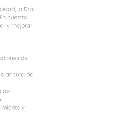
idad, la Dra. 
En nuestra 
er y mejorar 
ciones de 
 blancura de 
o de 
.
amiento y 