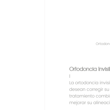
Ortodonc
Ortodoncia Invisi
I
La ortodoncia invis
desean corregir su 
tratamiento combin
mejorar su alineac