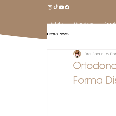
Inicio
Nosotros
Servi
Dental News
Dra. Sabrinsky Flo
Ortodonci
Forma Di