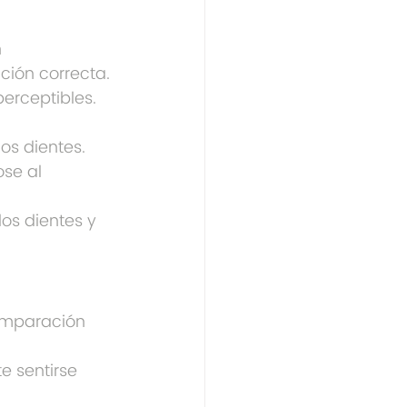
 
ión correcta. 
erceptibles.
os dientes.
se al 
los dientes y 
comparación 
e sentirse 