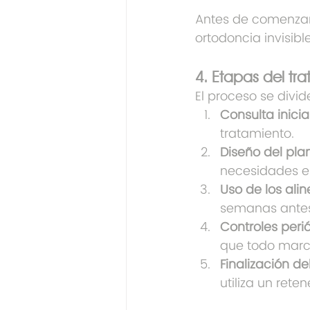
Antes de comenzar,
ortodoncia invisib
4. Etapas del tra
El proceso se divid
Consulta inicia
tratamiento.
Diseño del pla
necesidades es
Uso de los ali
semanas antes 
Controles peri
que todo marc
Finalización de
utiliza un ret