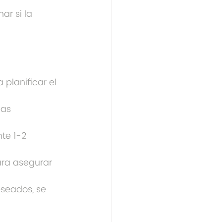
r si la 
 planificar el 
las 
te 1-2 
ara asegurar 
seados, se 