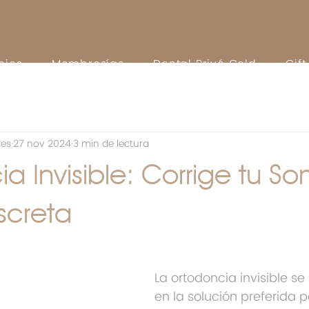
cios
Membresías
Dental Privé Gold
Gif
res
27 nov 2024
3 min de lectura
a Invisible: Corrige tu So
screta
La ortodoncia invisible se
en la solución preferida 