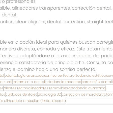
 o profesionales.
sible, alineadores transparentes, corrección dental, 
a dental.
ontics, clear aligners, dental correction, straight tee
ible es la opción ideal para quienes buscan corregir
manera discreta, cómoda y eficaz. Este tratamient
efectivos, adaptándose a las necesidades del pacie
iencia satisfactoria de principio a fin. Consulta co
ienza el camino hacia una sonrisa perfecta.
tal
odontología avanzada
sonrisa perfecta
ortodoncia estética
serv
ene oral
tratamiento dental
ortodoncia moderna
corrección dental
es
dientes rectos
alineadores removibles
ortodoncia avanzada
dos
cuidados dentales
tecnología 3D
corrección de mordida
tratam
es alineados
corrección dental discreta