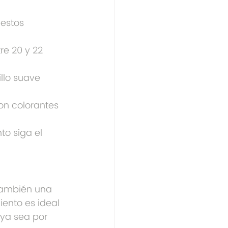
 estos 
re 20 y 22 
llo suave 
on colorantes 
to siga el 
 también una 
ento es ideal 
 ya sea por 