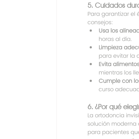
5. Cuidados dura
Para garantizar el 
consejos:
Usa los alinea
horas al día.
Limpieza adec
para evitar la
Evita aliment
mientras los ll
Cumple con los
curso adecua
6. ¿Por qué elegi
La ortodoncia invis
solución moderna q
para pacientes que