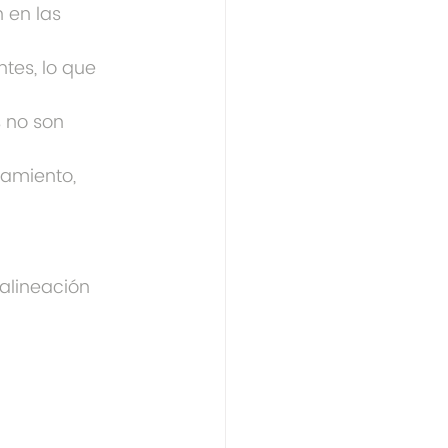
n en las 
ntes, lo que 
 no son 
amiento, 
alineación 