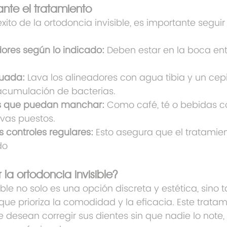
nte el tratamiento
éxito de la ortodoncia invisible, es importante seguir
dores según lo indicado:
 Deben estar en la boca ent
uada:
 Lava los alineadores con agua tibia y un cepi
 acumulación de bacterias.
os que puedan manchar:
 Como café, té o bebidas c
evas puestos.
 controles regulares:
 Esto asegura que el tratamien
do
r la ortodoncia invisible?
ible no solo es una opción discreta y estética, sino
ue prioriza la comodidad y la eficacia. Este tratami
 desean corregir sus dientes sin que nadie lo note,