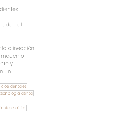
dientes 
th, dental 
 la alineación 
o moderno 
nte y 
n un 
icios dentales
tecnología dental
iento estético