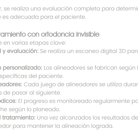
 se realiza una evaluación completa para determina
le es adecuada para el paciente.
tamiento con ortodoncia invisible
e en varias etapas clave:
l y evaluación:
 Se realiza un escaneo digital 3D para
n personalizado:
 Los alineadores se fabrican según 
pecíficas del paciente.
neadores:
 Cada juego de alineadores se utiliza duran
de pasar al siguiente.
ódicos:
 El progreso es monitoreado regularmente p
he según lo planeado.
l tratamiento:
 Una vez alcanzados los resultados de
enedor para mantener la alineación lograda.