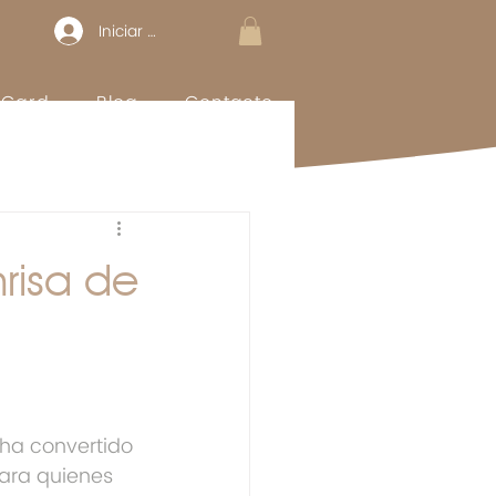
Iniciar sesión
t Card
Blog
Contacto
nrisa de
 ha convertido 
para quienes 