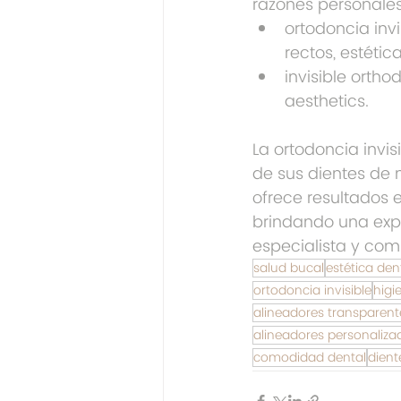
razones personales
ortodoncia invi
rectos, estétic
invisible orthod
aesthetics.
La ortodoncia invis
de sus dientes de 
ofrece resultados 
brindando una exper
especialista y com
salud bucal
estética den
ortodoncia invisible
higi
alineadores transparent
alineadores personaliza
comodidad dental
dient