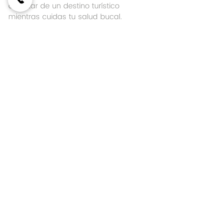
disfrutar de un destino turístico 
mientras cuidas tu salud bucal.
¿Te imaginas salir de tu tratamiento 
con una sonrisa perfecta y listo para 
explorar playas paradisíacas o 
ciudades vibrantes? Esa es la magia 
de elegir bien.
Consejos para mantener tu 
sonrisa perfecta durante y 
después del viaje
Una vez que hayas recibido tu 
tratamiento, es vital mantener los 
cuidados para prolongar los 
resultados. Aquí algunos tips:
Higiene oral rigurosa
: Cepilla tus 