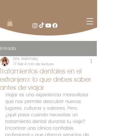
Entrada
Dra. Sabrinsky
17 feb
4 min de lectura
Tratamientos dentales en el
extranjero: lo que debes saber
antes de viajar
Viajar es una experiencia maravillosa 
que nos permite descubrir nuevos 
lugares, culturas y sabores. Pero, 
¿qué pasa cuando necesitas un 
tratamiento dental durante tu viaje? 
Encontrar una clínica confiable, 
profesional y que ofrezca servicios de 