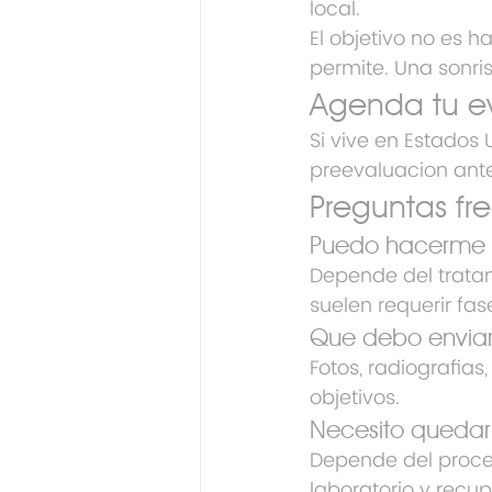
local.
El objetivo no es h
permite. Una sonri
Agenda tu e
Si vive en Estados
preevaluacion ante
Preguntas fr
Puedo hacerme t
Depende del tratam
suelen requerir fas
Que debo enviar 
Fotos, radiografia
objetivos.
Necesito queda
Depende del proced
laboratorio y recu