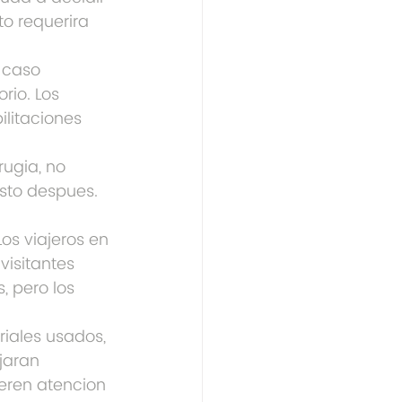
to requerira 
 caso 
rio. Los 
ilitaciones 
ugia, no 
usto despues. 
os viajeros en 
isitantes 
, pero los 
riales usados, 
jaran 
eren atencion 