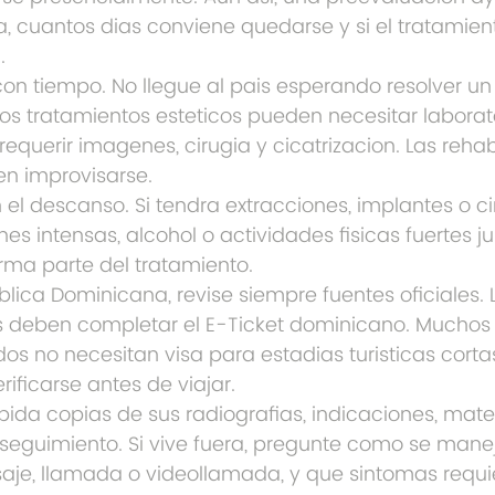
ista, cuantos dias conviene quedarse y si el tratamien
.
n tiempo. No llegue al pais esperando resolver un
Los tratamientos esteticos pueden necesitar laborato
querir imagenes, cirugia y cicatrizacion. Las rehab
n improvisarse.
el descanso. Si tendra extracciones, implantes o cir
nes intensas, alcohol o actividades fisicas fuertes j
rma parte del tratamiento.
lica Dominicana, revise siempre fuentes oficiales. L
 deben completar el E-Ticket dominicano. Muchos v
s no necesitan visa para estadias turisticas cortas
rificarse antes de viajar.
pida copias de sus radiografias, indicaciones, mate
 seguimiento. Si vive fuera, pregunte como se mane
aje, llamada o videollamada, y que sintomas requi