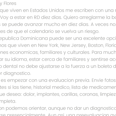
y Flores
que viven en Estados Unidos me escriben con una 
 "Voy a estar en RD diez dias. Quiero arreglarme la b
 se puede avanzar mucho en diez dias. A veces no. 
es de que el calendario se vuelva un riesgo.
Republica Dominicana puede ser una excelente opc
os que viven en New York, New Jersey, Boston, Florid
nes economicas, familiares y culturales. Para much
lar su idioma, estar cerca de familiares y sentirse
 dental no debe ajustarse a la fuerza a un boleto d
r diagnostico.
s empezar con una evaluacion previa. Envie fotos 
tes si las tiene, historial medico, lista de medicame
ue desea: dolor, implantes, carillas, coronas, limpie
ompleta.
n podemos orientar, aunque no dar un diagnostico f
e presencialmente. Aun asi, una preevaluacion ay