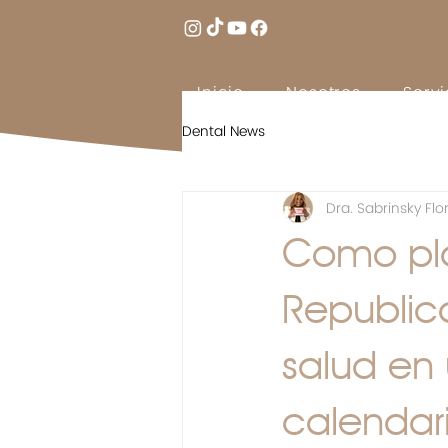
Inicio
Nosotros
Servi
Dental News
Dra. Sabrinsky Flo
Como plan
Republica
salud en 
calendar