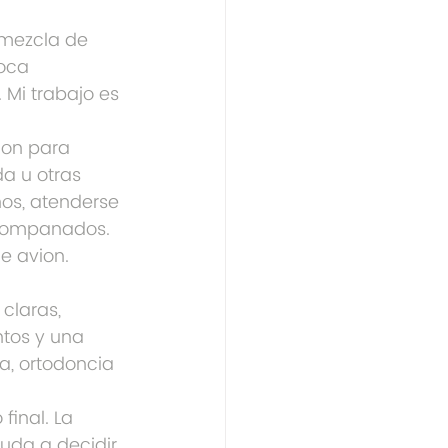
mezcla de 
oca 
Mi trabajo es 
ion para 
a u otras 
os, atenderse 
 acompanados.
e avion. 
claras, 
ntos y una 
za, ortodoncia 
inal. La 
uda a decidir 