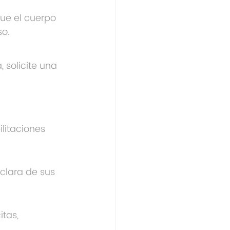
que el cuerpo 
so.
 solicite una 
litaciones 
clara de sus 
tas, 