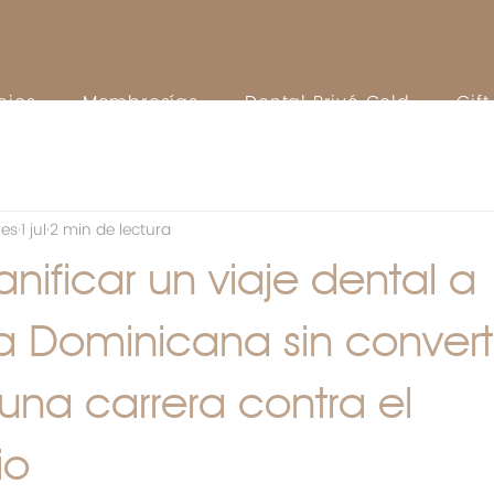
cios
Membresías
Dental Privé Gold
Gif
res
1 jul
2 min de lectura
ificar un viaje dental a
 Dominicana sin converti
una carrera contra el
io