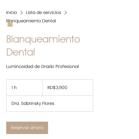
Inicio
Lista de servicios
Blanqueamiento Dental
Blanqueamiento
Dental
Luminosidad de Grado Profesional
3,900
pesos
1 h
1
RD$3,900
dominicanos
Dra. Sabrinsky Flores
Reservar ahora